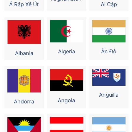
Ả Rập Xê Út
Ai Cập
Algeria
Ấn Độ
Albania
Anguilla
Angola
Andorra