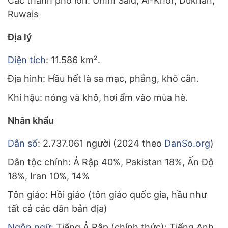
Các thành phố lớn: Umm Said, Al-Khor, Dukhan,
Ruwais
Địa lý
Diện tích
: 11.586 km².
Địa hình: Hầu hết là sa mạc, phẳng, khô cằn.
Khí hậu: nóng và khô, hơi ẩm vào mùa hè.
Nhân khẩu
Dân số
: 2.737.061 người (2024 theo
DanSo.org
)
Dân tộc chính: Ả Rập 40%, Pakistan 18%, Ấn Độ
18%, Iran 10%, 14%
Tôn giáo: Hồi giáo (tôn giáo quốc gia, hầu như
tất cả các dân bản địa)
Ngôn ngữ
: Tiếng Ả Rập (chính thức); Tiếng Anh