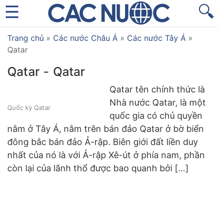
🔍
Trang chủ
»
Các nước Châu Á
»
Các nước Tây Á
»
Qatar
Qatar - Qatar
Qatar tên chính thức là
Nhà nước Qatar, là một
Quốc kỳ Qatar
quốc gia có chủ quyền
nằm ở Tây Á, nằm trên bán đảo Qatar ở bờ biển
đông bắc bán đảo Ả-rập. Biên giới đất liền duy
nhất của nó là với Ả-rập Xê-út ở phía nam, phần
còn lại của lãnh thổ được bao quanh bởi […]