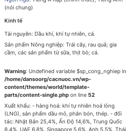
(nói chung)
Kinh tế
Tài nguyên: Dầu khí, khí tự nhiên, cá.
Sản phẩm Nông nghiệp: Trái cây, rau quả; gia
cầm, các sản phẩm từ sữa, thịt bò; cá.
Warning
: Undefined variable $sp_cong_nghiep in
/home/dansoorg/cacnuoc.vn/wp-
content/themes/world/template-
parts/content-single.php
on line
52
Xuất khẩu: - hàng hoá: khí tự nhiên hoá lỏng
(LNG), sản phẩm dầu mỏ, phân bón, thép. - đối
tác: Nhật Bản 25,4%, Ấn Độ 14,6%, Trung Quốc
8.4%, UAE 6.8%, Singapore 5.6%, Anh 5.5%, Thái