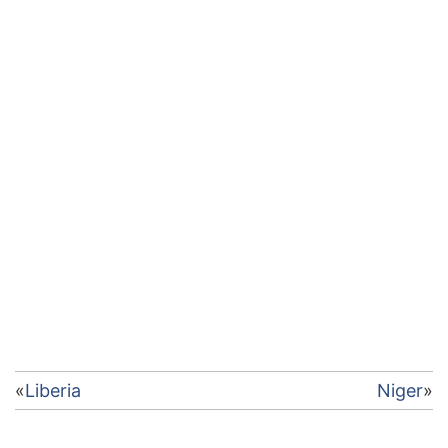
Điều
Liberia
Niger
hướng