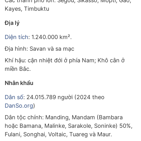
Các thành phố lớn: Segou, Sikasso, Mopti, Gao,
Kayes, Timbuktu
Địa lý
Diện tích
: 1.240.000 km².
Địa hình: Savan và sa mạc
Khí hậu: cận nhiệt đới ở phía Nam; Khô cằn ở
miền Bắc.
Nhân khẩu
Dân số
: 24.015.789 người (2024 theo
DanSo.org
)
Dân tộc chính: Manding, Mandam (Bambara
hoặc Bamana, Malinke, Sarakole, Soninke) 50%,
Fulani, Songhai, Voltaic, Tuareg và Maur.