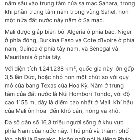
nằm sâu vào trung tâm của sa mạc Sahara, trong
khi phần trung tâm nằm trong vùng Sahel, hơn
một nửa đất nước này nằm ở Sa mạc.
Mali được giáp biên bởi Algeria ở phía bắc, Niger
ở phía đông, Burkina Faso và Cote d’Ivoire ở phía
nam, Guinea ở phía tây nam, và Senegal và
Mauritania ở phía tây.
Với diện tích 1.241.238 km², quốc gia này lớn gấp
3,5 lần Đức, hoặc nhỏ hơn một chút so với quy
mô của bang Texas của Hoa Kỳ. Nằm ở trung
tâm của đất nước là Núi Hombori Tondo, với độ
cao 1155 m, đây là điểm cao nhất ở Mali. Khí hậu
của Mali ôn hòa đến khô cằn, nóng và khô.
Đa số dân số 16,3 triệu người sống ở khu vực
phía Nam của nước này. Thủ phủ và thành phố
lớn nhất là Bamako. Ngôn ngữ nói là tiếng Pháp