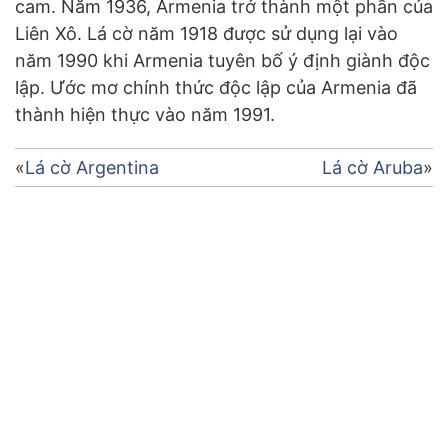
cam. Năm 1936, Armenia trở thành một phần của
Liên Xô. Lá cờ năm 1918 được sử dụng lại vào
năm 1990 khi Armenia tuyên bố ý định giành độc
lập. Ước mơ chính thức độc lập của Armenia đã
thành hiện thực vào năm 1991.
Điều
Lá cờ Argentina
Lá cờ Aruba
hướng
bài
viết