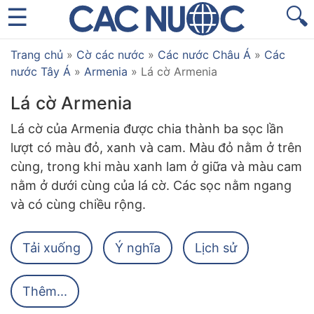
🔍
Trang chủ
»
Cờ các nước
»
Các nước Châu Á
»
Các
nước Tây Á
»
Armenia
»
Lá cờ Armenia
Lá cờ Armenia
Lá cờ của Armenia được chia thành ba sọc lần
lượt có màu đỏ, xanh và cam. Màu đỏ nằm ở trên
cùng, trong khi màu xanh lam ở giữa và màu cam
nằm ở dưới cùng của lá cờ. Các sọc nằm ngang
và có cùng chiều rộng.
Tải xuống
Ý nghĩa
Lịch sử
Thêm...