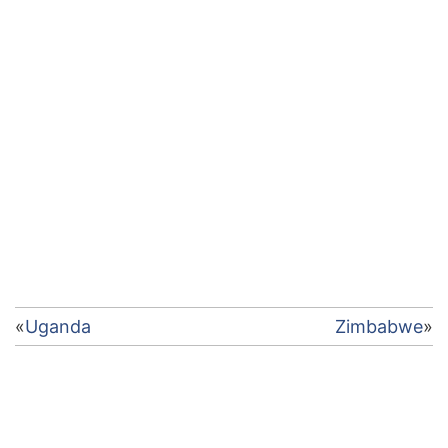
Điều
Uganda
Zimbabwe
hướng
bài