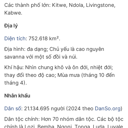
Các thành phố lớn: Kitwe, Ndola, Livingstone,
Kabwe.
Địa lý
Diện tích
: 752.618 km².
Địa hình: đa dạng; Chủ yếu là cao nguyên
savanna với một số đồi và núi.
Khí hậu: Nhìn chung khô và ôn đới, nhiệt đới;
thay đổi theo độ cao; Mùa mưa (tháng 10 đến
tháng 4).
Nhân khẩu
Dân số
: 21.134.695 người (2024 theo
DanSo.org
)
Dân tộc chính: Hơn 70 nhóm dân tộc. Các bộ tộc
chính là Lozi, Bemba, Ngoni, Tonga, Luda, Luvale