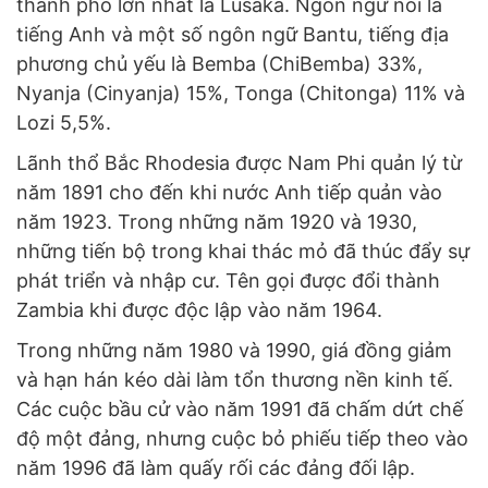
thành phố lớn nhất là Lusaka. Ngôn ngữ nói là
tiếng Anh và một số ngôn ngữ Bantu, tiếng địa
phương chủ yếu là Bemba (ChiBemba) 33%,
Nyanja (Cinyanja) 15%, Tonga (Chitonga) 11% và
Lozi 5,5%.
Lãnh thổ Bắc Rhodesia được Nam Phi quản lý từ
năm 1891 cho đến khi nước Anh tiếp quản vào
năm 1923. Trong những năm 1920 và 1930,
những tiến bộ trong khai thác mỏ đã thúc đẩy sự
phát triển và nhập cư. Tên gọi được đổi thành
Zambia khi được độc lập vào năm 1964.
Trong những năm 1980 và 1990, giá đồng giảm
và hạn hán kéo dài làm tổn thương nền kinh tế.
Các cuộc bầu cử vào năm 1991 đã chấm dứt chế
độ một đảng, nhưng cuộc bỏ phiếu tiếp theo vào
năm 1996 đã làm quấy rối các đảng đối lập.