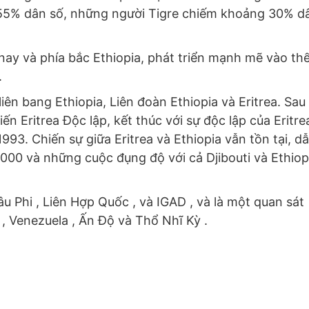
 55% dân số, những người Tigre chiếm khoảng 30% d
y và phía bắc Ethiopia, phát triển mạnh mẽ vào th
.
ên bang Ethiopia, Liên đoàn Ethiopia và Eritrea. Sau
n Eritrea Độc lập, kết thúc với sự độc lập của Eritre
93. Chiến sự giữa Eritrea và Ethiopia vẫn tồn tại, d
2000 và những cuộc đụng độ với cả Djibouti và Ethiop
âu Phi , Liên Hợp Quốc , và IGAD , và là một quan sát
 , Venezuela , Ấn Độ và Thổ Nhĩ Kỳ .