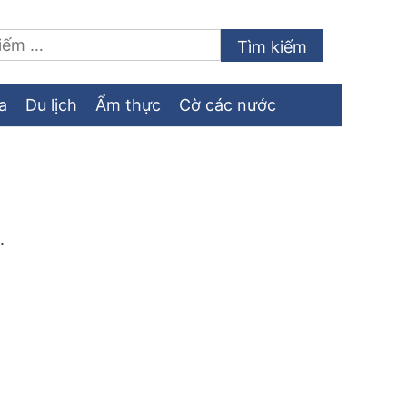
a
Du lịch
Ẩm thực
Cờ các nước
.