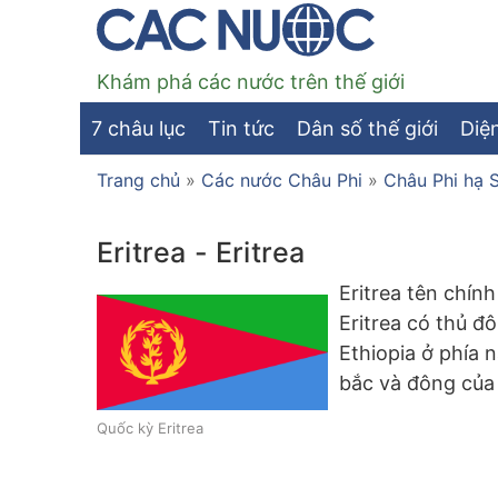
Khám phá các nước trên thế giới
7 châu lục
Tin tức
Dân số thế giới
Diện
Trang chủ
»
Các nước Châu Phi
»
Châu Phi hạ 
Eritrea - Eritrea
Eritrea tên chính
Eritrea có thủ đ
Ethiopia ở phía 
bắc và đông của 
Quốc kỳ Eritrea