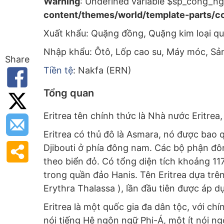
Warning
: Undefined variable $sp_cong_ng
content/themes/world/template-parts/co
Xuất khẩu: Quặng đồng, Quặng kim loại qu
Nhập khẩu: Ôtô, Lốp cao su, Máy móc, S
Share
Tiền tệ
: Nakfa (ERN)
Tổng quan
Eritrea tên chính thức là Nhà nước Eritrea,
Eritrea có thủ đô là Asmara, nó được bao q
Djibouti ở phía đông nam. Các bộ phận đô
theo biển đỏ. Có tổng diện tích khoảng 11
trong quần đảo Hanis. Tên Eritrea dựa tr
Erythra Thalassa ), lần đầu tiên được áp 
Eritrea là một quốc gia đa dân tộc, với c
nói tiếng Hệ ngôn ngữ Phi-Á, một ít nói n