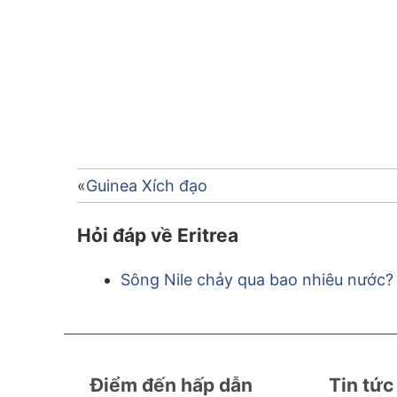
Điều
Guinea Xích đạo
hướng
Hỏi đáp về Eritrea
bài
Sông Nile chảy qua bao nhiêu nước?
viết
Điểm đến hấp dẫn
Tin tức