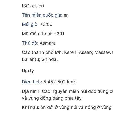
ISO: er, eri
Tên miền quốc gia
: er
Múi giờ
: +3:00
Mã điện thoại: +291
Thủ đô
: Asmara
Các thành phố lớn: Keren; Assab; Massawa
Barentu; Ghinda.
Địa lý
Diện tích
: 5.452.502 km².
Địa hình: Cao nguyên miền núi dốc đứng c
và vùng đồng bằng phía tây.
Khí hậu: ôn đới ở vùng núi và nóng ở vùn