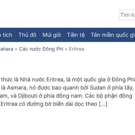
Tìm:
 tích
Thủ đô
Múi giờ
Tiền tệ
Tên miền quốc gi
Sahara
»
Các nước Đông Phi
»
Eritrea
 thức là Nhà nước Eritrea, là một quốc gia ở Đông Phi
ô là Asmara, nó được bao quanh bởi Sudan ở phía tây,
nam, và Djibouti ở phía đông nam. Các bộ phận đông
Eritrea có đường bờ biển dài dọc theo […]