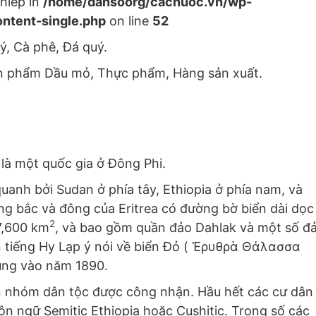
hiep in
/home/dansoorg/cacnuoc.vn/wp-
ntent-single.php
on line
52
ý, Cà phê, Đá quý.
ản phẩm Dầu mỏ, Thực phẩm, Hàng sản xuất.
 là một quốc gia ở Đông Phi.
uanh bởi Sudan ở phía tây, Ethiopia ở phía nam, và
ng bắc và đông của Eritrea có đường bờ biển dài dọc
2
7,600 km
, và bao gồm quần đảo Dahlak và một số đ
ên tiếng Hy Lạp ý nói về biển Đỏ ( Ἐρυθρὰ Θάλασσα
dụng vào năm 1890.
hín nhóm dân tộc được công nhận. Hầu hết các cư dân
gôn ngữ Semitic Ethiopia hoặc Cushitic. Trong số các