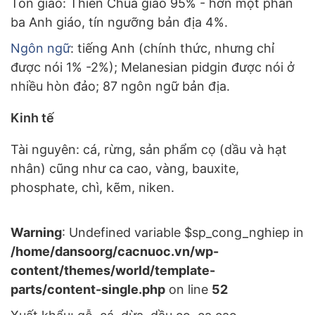
Tôn giáo: Thiên Chúa giáo 95% - hơn một phần
ba Anh giáo, tín ngưỡng bản địa 4%.
Ngôn ngữ
: tiếng Anh (chính thức, nhưng chỉ
được nói 1% -2%); Melanesian pidgin được nói ở
nhiều hòn đảo; 87 ngôn ngữ bản địa.
Kinh tế
Tài nguyên: cá, rừng, sản phẩm cọ (dầu và hạt
nhân) cũng như ca cao, vàng, bauxite,
phosphate, chì, kẽm, niken.
Warning
: Undefined variable $sp_cong_nghiep in
/home/dansoorg/cacnuoc.vn/wp-
content/themes/world/template-
parts/content-single.php
on line
52