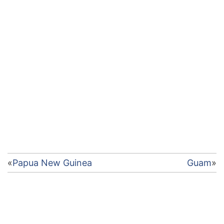
Điều
Papua New Guinea
Guam
hướng
bài