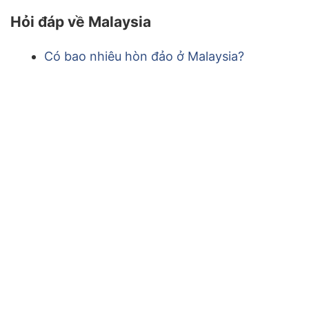
hướng
Hỏi đáp về Malaysia
bài
Có bao nhiêu hòn đảo ở Malaysia?
viết