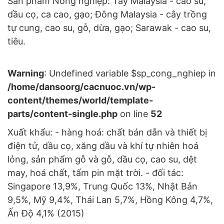
Sản phẩm Nông nghiệp: Tây Malaysia - cao su,
dầu cọ, ca cao, gạo; Đông Malaysia - cây trồng
tự cung, cao su, gỗ, dừa, gạo; Sarawak - cao su,
tiêu.
Warning
: Undefined variable $sp_cong_nghiep in
/home/dansoorg/cacnuoc.vn/wp-
content/themes/world/template-
parts/content-single.php
on line
52
Xuất khẩu: - hàng hoá: chất bán dẫn và thiết bị
điện tử, dầu cọ, xăng dầu và khí tự nhiên hoá
lỏng, sản phẩm gỗ và gỗ, dầu cọ, cao su, dệt
may, hoá chất, tấm pin mặt trời. - đối tác:
Singapore 13,9%, Trung Quốc 13%, Nhật Bản
9,5%, Mỹ 9,4%, Thái Lan 5,7%, Hồng Kông 4,7%,
Ấn Độ 4,1% (2015)