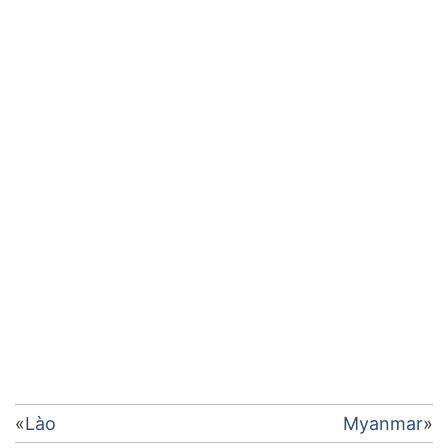
Điều
Lào
Myanmar