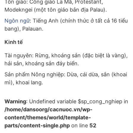
Tôn giáo: Công giáo La Mã, Protestant,
Modekngei (một tôn giáo bản địa Palau).
Ngôn ngữ
: Tiếng Anh (chính thức ở tất cả 16 tiểu
bang), Palauan.
Kinh tế
Tài nguyên: Rừng, khoáng sản (đặc biệt là vàng),
hải sản, khoáng sản đáy biển.
Sản phẩm Nông nghiệp: Dừa, cái dừa, sắn (khoai
mì), khoai lang.
Warning
: Undefined variable $sp_cong_nghiep in
/home/dansoorg/cacnuoc.vn/wp-
content/themes/world/template-
parts/content-single.php
on line
52