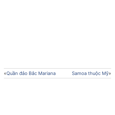
Điều
Quần đảo Bắc Mariana
Samoa thuộc Mỹ
hướng
bài
viết