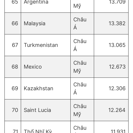
65
Argentina
13.709
Mỹ
Châu
66
Malaysia
13.382
Á
Châu
67
Turkmenistan
13.065
Á
Châu
68
Mexico
12.673
Mỹ
Châu
69
Kazakhstan
12.306
Á
Châu
70
Saint Lucia
12.264
Mỹ
Châu
71
Thổ Nhĩ Kỳ
11.931