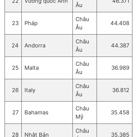
22
Vương quốc Anh
46.371
Âu
Châu
23
Pháp
44.408
Âu
Châu
24
Andorra
44.387
Âu
Châu
25
Malta
36.989
Âu
Châu
26
Italy
36.812
Âu
Châu
27
Bahamas
35.458
Mỹ
Châu
28
Nhật Bản
35.385