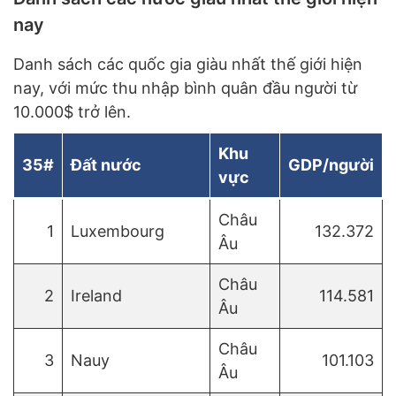
nay
Danh sách các quốc gia giàu nhất thế giới hiện
nay, với mức thu nhập bình quân đầu người từ
10.000$ trở lên.
Khu
35#
Đất nước
GDP/người
vực
Châu
1
Luxembourg
132.372
Âu
Châu
2
Ireland
114.581
Âu
Châu
3
Nauy
101.103
Âu