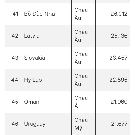
Châu
41
Bồ Đào Nha
26.012
Âu
Châu
42
Latvia
25.136
Âu
Châu
43
Slovakia
23.457
Âu
Châu
44
Hy Lạp
22.595
Âu
Châu
45
Oman
21.960
Á
Châu
46
Uruguay
21.677
Mỹ