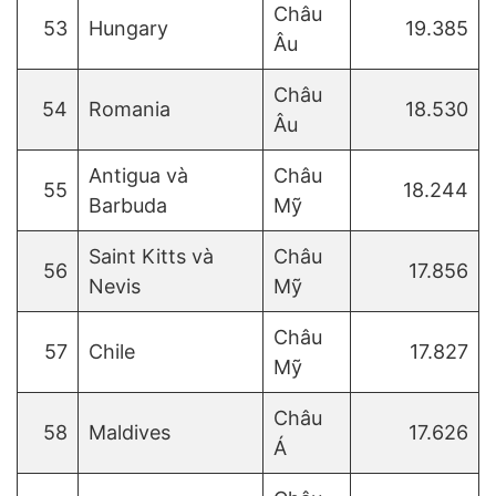
Châu
53
Hungary
19.385
Âu
Châu
54
Romania
18.530
Âu
Antigua và
Châu
55
18.244
Barbuda
Mỹ
Saint Kitts và
Châu
56
17.856
Nevis
Mỹ
Châu
57
Chile
17.827
Mỹ
Châu
58
Maldives
17.626
Á