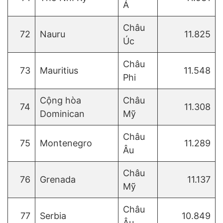
Á
Châu
72
Nauru
11.825
Úc
Châu
73
Mauritius
11.548
Phi
Cộng hòa
Châu
74
11.308
Dominican
Mỹ
Châu
75
Montenegro
11.289
Âu
Châu
76
Grenada
11.137
Mỹ
Châu
77
Serbia
10.849
Âu