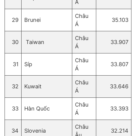
Á
Châu
29
Brunei
35.103
Á
Châu
30
Taiwan
33.907
Á
Châu
31
Síp
33.807
Á
Châu
32
Kuwait
33.646
Á
Châu
33
Hàn Quốc
33.393
Á
Châu
34
Slovenia
32.214
Âu