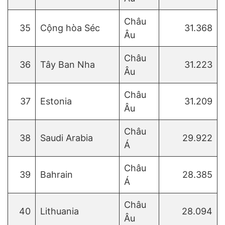
Châu
35
Cộng hòa Séc
31.368
Âu
Châu
36
Tây Ban Nha
31.223
Âu
Châu
37
Estonia
31.209
Âu
Châu
38
Saudi Arabia
29.922
Á
Châu
39
Bahrain
28.385
Á
Châu
40
Lithuania
28.094
Âu