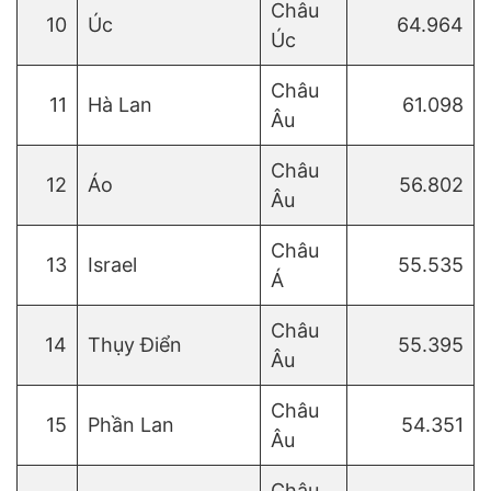
Châu
10
Úc
64.964
Úc
Châu
11
Hà Lan
61.098
Âu
Châu
12
Áo
56.802
Âu
Châu
13
Israel
55.535
Á
Châu
14
Thụy Điển
55.395
Âu
Châu
15
Phần Lan
54.351
Âu
Châu