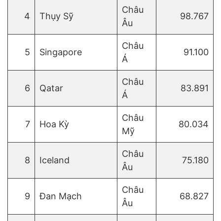
Châu
4
Thụy Sỹ
98.767
Âu
Châu
5
Singapore
91.100
Á
Châu
6
Qatar
83.891
Á
Châu
7
Hoa Kỳ
80.034
Mỹ
Châu
8
Iceland
75.180
Âu
Châu
9
Đan Mạch
68.827
Âu