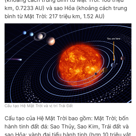
km, 0.7233 AU) và sao Hỏa (khoảng cách trung
bình từ Mặt Trời: 217 triệu km, 1.52 AU)
Cấu tạo Hệ Mặt Trời và vị trí Trái Đất
Cấu tạo của Hệ Mặt Trời bao gồm: Mặt Trời; bốn
hành tinh đất đá: Sao Thủy, Sao Kim, Trái đất và
sao Hỏa; vành đai tiểu hành tinh (hơn 10 triệu vật