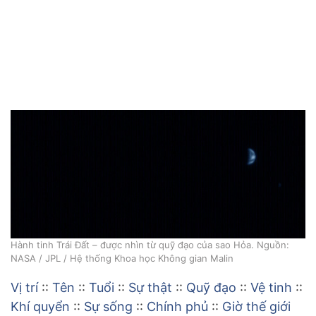
Hành tinh Trái Đất – được nhìn từ quỹ đạo của sao Hỏa. Nguồn:
NASA / JPL / Hệ thống Khoa học Không gian Malin
Vị trí
::
Tên
::
Tuổi
::
Sự thật
::
Quỹ đạo
::
Vệ tinh
::
Khí quyển
::
Sự sống
::
Chính phủ
::
Giờ thế giới