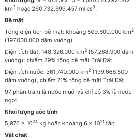
Khối lượng
: V = 4/3 pi x r3 = 1.086.781.292.542
3
3
km
hoặc 260.732.699.457 miles
.
Bề mặt
2
Tổng diện tích bề mặt: khoảng 509.600.000 km
(197.000.000 dặm vuông).
2
Diện tích đất: 148.326.000 km
(57.268.900 dặm
vuông), chiếm 29% tổng bề mặt Trái Đất.
2
Diện tích nước: 361.740.000 km
(139.668.500
dặm vuông), chiếm 71% tổng bề mặt Trái Đất.
97 phần trăm là nước muối và chỉ có 3% là nước
ngọt.
Khối lượng uớc tính
24
21
5,976 x 10
kg hoặc khoảng 6 x 10
tấn.
Vật chất