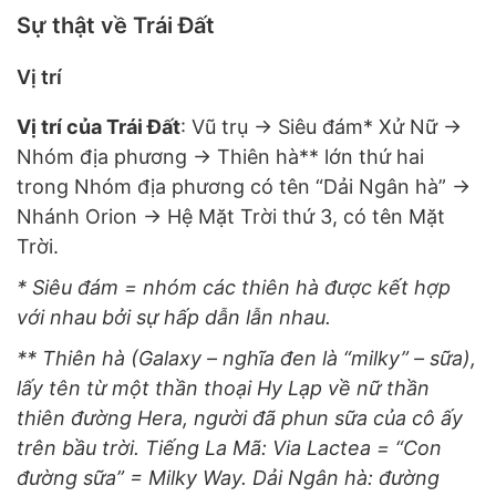
Sự thật về Trái Đất
Vị trí
Vị trí của Trái Đất
: Vũ trụ -> Siêu đám* Xử Nữ ->
Nhóm địa phương -> Thiên hà** lớn thứ hai
trong Nhóm địa phương có tên “Dải Ngân hà” ->
Nhánh Orion -> Hệ Mặt Trời thứ 3, có tên Mặt
Trời.
* Siêu đám = nhóm các thiên hà được kết hợp
với nhau bởi sự hấp dẫn lẫn nhau.
** Thiên hà (Galaxy – nghĩa đen là “milky” – sữa),
lấy tên từ một thần thoại Hy Lạp về nữ thần
thiên đường Hera, người đã phun sữa của cô ấy
trên bầu trời. Tiếng La Mã: Via Lactea = “Con
đường sữa” = Milky Way.
Dải Ngân hà: đường