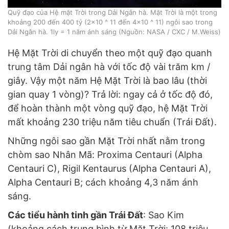
Quỹ đạo của Hệ mặt Trời trong Dải Ngân hà. Mặt Trời là một trong
khoảng 200 đến 400 tỷ (2×10 ^ 11 đến 4×10 ^ 11) ngôi sao trong
Dải Ngân hà. 1ly = 1 năm ánh sáng (Nguồn: NASA / CXC / M.Weiss)
Hệ Mặt Trời di chuyển theo một quỹ đạo quanh
trung tâm Dải ngân hà với tốc độ vài trăm km /
giây. Vậy một năm Hệ Mặt Trời là bao lâu (thời
gian quay 1 vòng)? Trả lời: ngay cả ở tốc độ đó,
để hoàn thành một vòng quỹ đạo, hệ Mặt Trời
mất khoảng 230 triệu năm tiêu chuẩn (Trái Đất).
Những ngôi sao gần Mặt Trời nhất nằm trong
chòm sao Nhân Mã: Proxima Centauri (Alpha
Centauri C), Rigil Kentaurus (Alpha Centauri A),
Alpha Centauri B; cách khoảng 4,3 năm ánh
sáng.
Các tiểu hành tinh gần Trái Đất
: Sao Kim
(khoảng cách trung bình từ Mặt Trời: 108 triệu