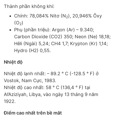
Thành phần không khí:
Chính: 78,084% Nitơ (N
), 20,946% Ôxy
2
(O
)
2
Phụ (phần triệu): Argon (Ar) – 9.340;
Carbon Dioxide (CO2) 350; Neon (Ne) 18,18;
Hêli (Ngài) 5,24; CH4 1,7; Krypton (Kr) 1,14;
Hydro (H2) 0,55.
Nhiệt độ
Nhiệt độ lạnh nhất: – 89.2 ° C (-128.5 ° F) ở
Vostok, Nam Cực, 1983.
Nhiệt độ cao nhất: 58 ° C (136,4 ° F) tại
Al’Aziziyah, Libya, vào ngày 13 tháng 9 năm
1922.
Điểm cao nhất trên bề mặt