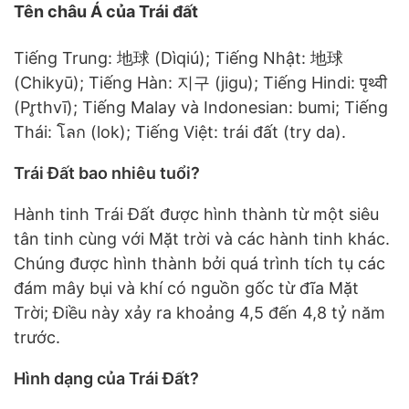
Tên châu Á của Trái đất
Tiếng Trung: 地球 (Dìqiú); Tiếng Nhật: 地球
(Chikyū); Tiếng Hàn: 지구 (jigu); Tiếng Hindi: पृथ्वी
(Pr̥thvī); Tiếng Malay và Indonesian: bumi; Tiếng
Thái: โลก (lok); Tiếng Việt: trái đất (try da).
Trái Đất bao nhiêu tuổi?
Hành tinh Trái Đất được hình thành từ một siêu
tân tinh cùng với Mặt trời và các hành tinh khác.
Chúng được hình thành bởi quá trình tích tụ các
đám mây bụi và khí có nguồn gốc từ đĩa Mặt
Trời; Điều này xảy ra khoảng 4,5 đến 4,8 tỷ năm
trước.
Hình dạng của Trái Đất?