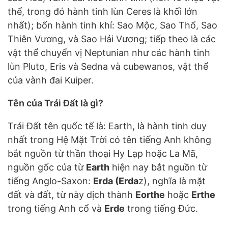
thể, trong đó hành tinh lùn Ceres là khối lớn
nhất); bốn hành tinh khí: Sao Mộc, Sao Thổ, Sao
Thiên Vương, và Sao Hải Vương; tiếp theo là các
vật thể chuyển vị Neptunian như các hành tinh
lùn Pluto, Eris và Sedna và cubewanos, vật thể
của vành đai Kuiper.
Tên của Trái Đất là gì?
Trái Đất tên quốc tế là: Earth, là hành tinh duy
nhất trong Hệ Mặt Trời có tên tiếng Anh không
bắt nguồn từ thần thoại Hy Lạp hoặc La Mã,
nguồn gốc của từ
Earth
hiện nay bắt nguồn từ
tiếng Anglo-Saxon:
Erda (Erda
z), nghĩa là mặt
đất và đất, từ này dịch thành
Eorthe
hoặc
Erthe
trong tiếng Anh cổ và
Erde
trong tiếng Đức.