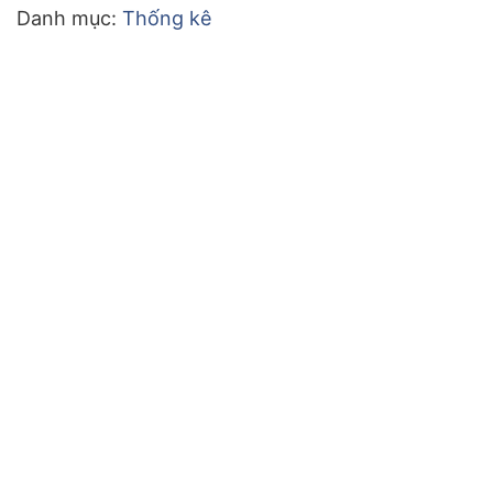
Danh mục:
Thống kê
bài
viết