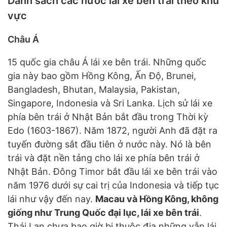
Danh sách các nước lái xe bên trái theo khu
vực
Châu Á
15 quốc gia châu Á lái xe bên trái. Những quốc
gia này bao gồm Hồng Kông, Ấn Độ, Brunei,
Bangladesh, Bhutan, Malaysia, Pakistan,
Singapore, Indonesia và Sri Lanka. Lịch sử lái xe
phía bên trái ở Nhật Bản bắt đầu trong Thời kỳ
Edo (1603-1867). Năm 1872, người Anh đã đặt ra
tuyến đường sắt đầu tiên ở nước này. Nó là bên
trái và đặt nền tảng cho lái xe phía bên trái ở
Nhật Bản. Đông Timor bắt đầu lái xe bên trái vào
năm 1976 dưới sự cai trị của Indonesia và tiếp tục
lái như vậy đến nay.
Macau và Hồng Kông, không
giống như Trung Quốc đại lục, lái xe bên trái
.
Thái Lan chưa bao giờ bị thuộc địa những vẫn lái