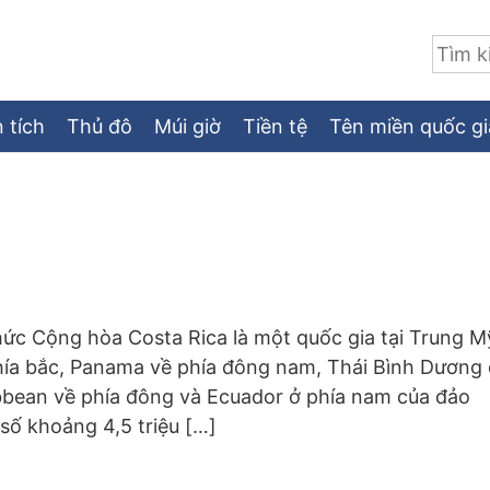
Tìm:
 tích
Thủ đô
Múi giờ
Tiền tệ
Tên miền quốc gi
hức Cộng hòa Costa Rica là một quốc gia tại Trung M
phía bắc, Panama về phía đông nam, Thái Bình Dương
ibbean về phía đông và Ecuador ở phía nam của đảo
số khoảng 4,5 triệu […]