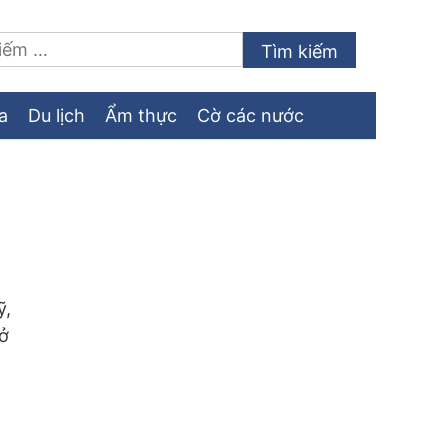
a
Du lịch
Ẩm thực
Cờ các nước
ỹ,
 ở