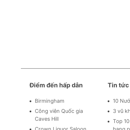
Điểm đến hấp dẫn
Tin tức
Birmingham
10 Nướ
Công viên Quốc gia
3 vũ k
Caves Hill
Top 10
Crown Liquor Saloon
hạng p