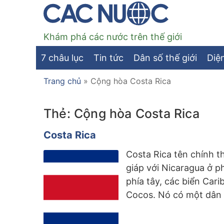
Khám phá các nước trên thế giới
7 châu lục
Tin tức
Dân số thế giới
Diện
Trang chủ
»
Cộng hòa Costa Rica
Thẻ:
Cộng hòa Costa Rica
Costa Rica
Costa Rica tên chính t
giáp với Nicaragua ở 
phía tây, các biển Car
Cocos. Nó có một dân 