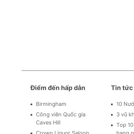
Điểm đến hấp dẫn
Tin tức
Birmingham
10 Nướ
Công viên Quốc gia
3 vũ k
Caves Hill
Top 10
Crown Liquor Saloon
hạng p