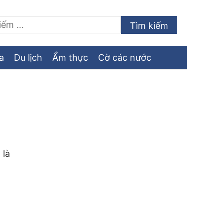
a
Du lịch
Ẩm thực
Cờ các nước
 là