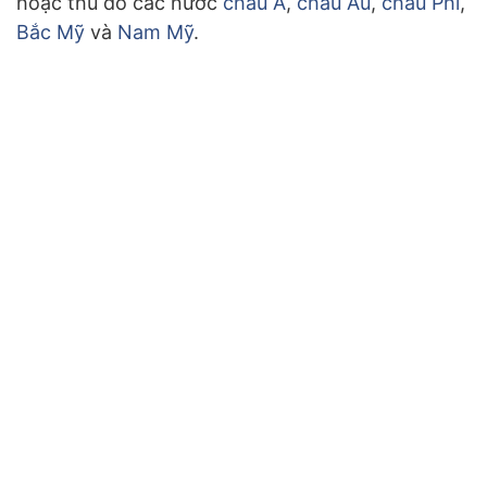
hoặc thủ đô các nước
châu Á
,
châu Âu
,
châu Phi
,
Bắc Mỹ
và
Nam Mỹ
.