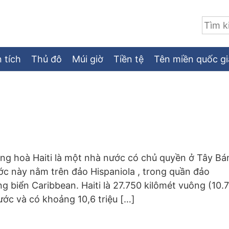
Tìm:
 tích
Thủ đô
Múi giờ
Tiền tệ
Tên miền quốc gi
ộng hoà Haiti là một nhà nước có chủ quyền ở Tây Bá
ớc này nằm trên đảo Hispaniola , trong quần đảo
ng biển Caribbean. Haiti là 27.750 kilômét vuông (10.
ớc và có khoảng 10,6 triệu […]