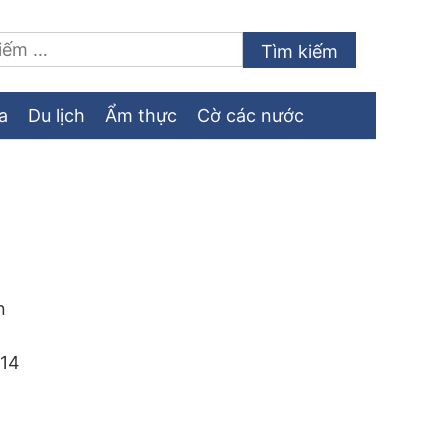
a
Du lịch
Ẩm thực
Cờ các nước
n
714