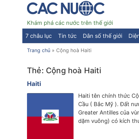
Khám phá các nước trên thế giới
7 châu lục
Tin tức
Dân số thế giới
Diện
Trang chủ
»
Cộng hoà Haiti
Thẻ:
Cộng hoà Haiti
Haiti
Haiti tên chính thức C
Cầu ( Bắc Mỹ ). Đất nư
Greater Antilles của vù
dặm vuông) có kích thư