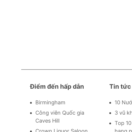
Điểm đến hấp dẫn
Tin tức
Birmingham
10 Nướ
Công viên Quốc gia
3 vũ k
Caves Hill
Top 10
Crown Liquor Saloon
hạng p