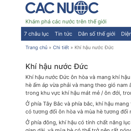
Khám phá các nước trên thế giới
7 châu lục
Tin tức
Dân số thế giới
Diện
Trang chủ
»
Chi tiết
»
Khí hậu nước Đức
Khí hậu nước Đức
Khí hậu nước Đức ôn hòa và mang khí hậu 
hè ấm áp vừa phải và mang theo gió nam
trong khu vực khí hậu mát mẻ / ôn đới, tr
Ở phía Tây Bắc và phía bắc, khí hậu man
có tương đối ôn hòa và mùa hè tương đối
Ở phía đông, khí hậu có tính chất năng lục
gian dài, và mùa hè có thể trở nên rất nó