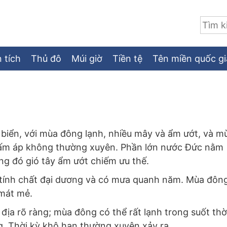
Tìm:
 tích
Thủ đô
Múi giờ
Tiền tệ
Tên miền quốc gi
biển, với mùa đông lạnh, nhiều mây và ẩm ướt, và m
 ấm áp không thường xuyên. Phần lớn nước Đức nằm
ong đó gió tây ẩm ướt chiếm ưu thế.
g tính chất đại dương và có mưa quanh năm. Mùa đôn
 mát mẻ.
 địa rõ ràng; mùa đông có thể rất lạnh trong suốt thờ
ng. Thời kỳ khô hạn thường xuyên xảy ra.