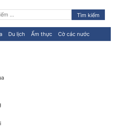
a
Du lịch
Ẩm thực
Cờ các nước
ùa
g
i