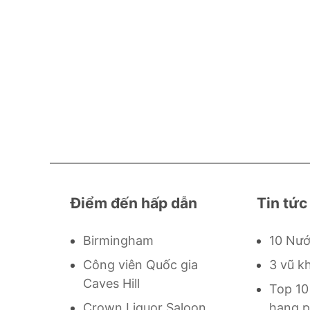
Điểm đến hấp dẫn
Tin tức
Birmingham
10 Nướ
Công viên Quốc gia
3 vũ k
Caves Hill
Top 10
Crown Liquor Saloon
hạng p