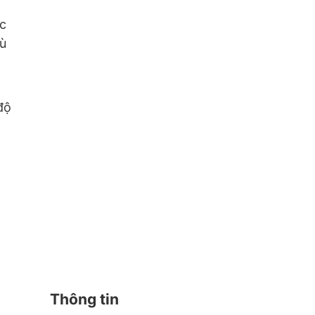
ục
dù
độ
Thông tin