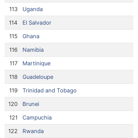
113
Uganda
114
El Salvador
115
Ghana
116
Namibia
117
Martinique
118
Guadeloupe
119
Trinidad and Tobago
120
Brunei
121
Campuchia
122
Rwanda