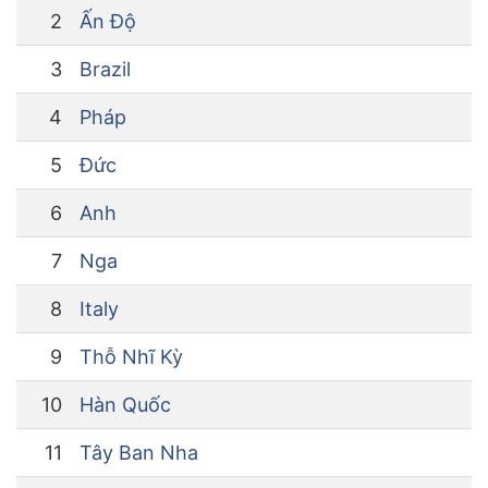
2
Ấn Độ
3
Brazil
4
Pháp
5
Đức
6
Anh
7
Nga
8
Italy
9
Thỗ Nhĩ Kỳ
10
Hàn Quốc
11
Tây Ban Nha